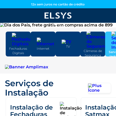
12x sem juros no cartão de crédito
TV
Internet
Fechaduras
Câmeras de
Serv
Digitais
Segurança
Ins
Serviços de
Instalação
Instalação de
Instalaçã
Fechaduras
Satmax