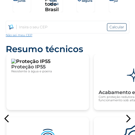
juros
todo
segura
juros
Brasil
Calcular
Não sei meu CEP
Resumo técnicos
Proteção IP55
Resistente à água e poeira
Acabamento e
Com proteção redutora
funcionamento sob alta 