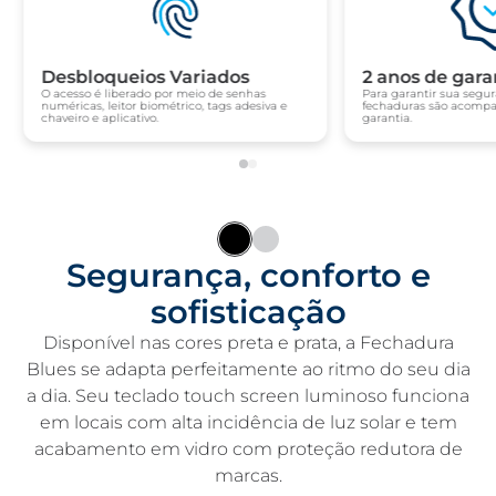
Desbloqueios Variados
2 anos de gara
O acesso é liberado por meio de senhas
Para garantir sua segu
numéricas, leitor biométrico, tags adesiva e
fechaduras são acompa
chaveiro e aplicativo.
garantia.
Segurança, conforto e
sofisticação
Disponível nas cores preta e prata, a Fechadura
Blues se adapta perfeitamente ao ritmo do seu dia
a dia. Seu teclado touch screen luminoso​ funciona
em locais com alta incidência de luz solar e tem
acabamento em vidro com proteção redutora de
marcas​.