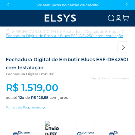
12x sem juros no cartão de crédito
FECHADURAS DIGITAIS
Fechaduras Digitais de Embutir
Fechadura Digital de Embutir Blues ESF-DE4250I com Instalação
Fechadura Digital de Embutir Blues ESF-DE4250I
com Instalação
Fechadura Digital Embutir
Código do Produto
:
bluesinstpreta
R$
1
.
519
,
00
12
R$
126
,
58
Formas de Pagamento
Envio
12x sem
para
compra
12x sem