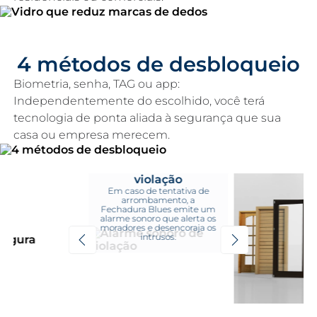
4 métodos de desbloqueio
Biometria, senha, TAG ou app:
Independentemente do escolhido, você terá
tecnologia de ponta aliada à segurança que sua
casa ou empresa merecem.
Alarme sonoro de
violação
Em caso de tentativa de
arrombamento, a
Fechadura Blues emite um
alarme sonoro que alerta os
moradores e desencoraja os
intrusos.