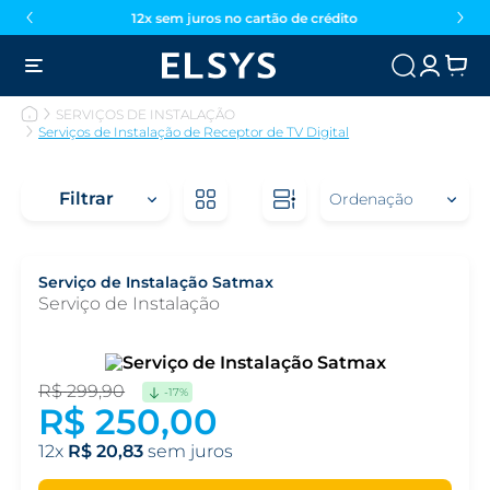
12x sem juros no cartão de crédito
SERVIÇOS DE INSTALAÇÃO
Serviços de Instalação de Receptor de TV Digital
Filtrar
Serviço de Instalação Satmax
Serviço de Instalação
R$
299
,
90
-
17%
R$
250
,
00
12
R$
20
,
83