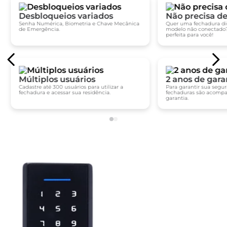
Desbloqueios variados
Não precisa de
Senha Numérica, Biometria e Chave Mecânica
Quer uma fechadura dig
de Emergência.
modelo não conectado
perfeita para você!
Múltiplos usuários
2 anos de gara
Cadastre até 300 usuários para utilizar a
Para garantir sua segu
fechadura e acessar sua residência.
fechaduras são acompa
garantia.