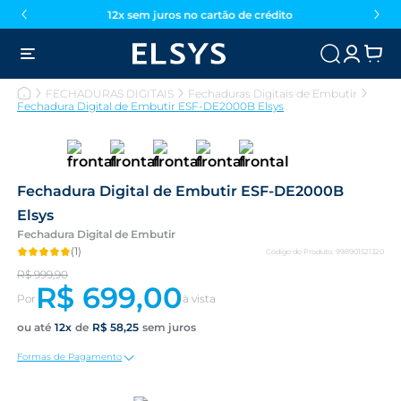
12x sem juros no cartão de crédito
FECHADURAS DIGITAIS
Fechaduras Digitais de Embutir
Fechadura Digital de Embutir ESF-DE2000B Elsys
Fechadura Digital de Embutir ESF-DE2000B
Elsys
Fechadura Digital de Embutir
(
1
)
Código do Produto
:
998901521320
R$
999
,
90
R$
699
,
00
12
R$
58
,
25
Formas de Pagamento