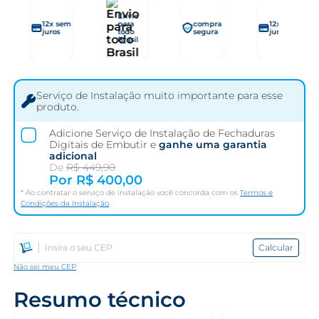
Envio
12x sem
para
compra
12x sem
juros
todo
segura
juros
Brasil
Serviço de Instalação muito importante para esse
produto.
Adicione
Serviço de Instalação de Fechaduras
Digitais de Embutir
e
ganhe uma garantia
adicional
De
R$ 449,90
Por
R$ 400,00
Ao contratar o serviço de instalação você concorda com os
Termos e
Condições da Instalação
Calcular
Não sei meu CEP
Resumo técnico