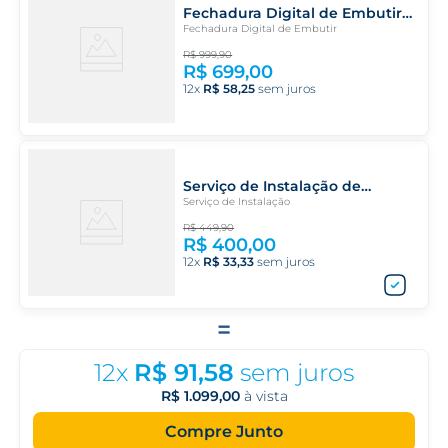
Fechadura Digital de Embutir
ESF-DE2000B Elsys
Fechadura Digital de Embutir
R$
999
,
90
R$
699
,
00
12
R$
58
,
25
Serviço de Instalação de
Fechaduras Digitais de Embutir
Serviço de Instalação
R$
449
,
90
R$
400
,
00
12
R$
33
,
33
=
12
x
R$
91
,
58
sem juros
R$
1
.
099
,
00
à vista
Compre Junto