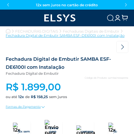
12x sem juros no cartão de crédito
FECHADURAS DIGITAIS
Fechaduras Digitais de Embutir
Fechadura Digital de Embutir SAMBA ESF-DE6100I com Instalação
Fechadura Digital de Embutir SAMBA ESF-
DE6100I com Instalação
Fechadura Digital de Embutir
Código do Produto
:
sambainstapreta
R$
1
.
899
,
00
12
R$
158
,
25
Formas de Pagamento
Envio
12x sem
para
compra
12x sem