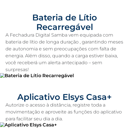
Bateria de Lítio
Recarregável
A Fechadura Digital Samba vem equipada com
bateria de lítio de longa duração , garantindo meses
de autonomia e sem preocupações com falta de
energia. Além disso, quando a carga estiver baixa,
você receberá um alerta antecipado – sem
surpresas!
Aplicativo Elsys Casa+
Autorize o acesso à distância, registre toda a
Função Não
movimentação e aproveite as funções do aplicativo
Pertube
para facilitar seu dia a dia.
Privacidade e controle de
acessos: Quando ativada, a
função permite apenas que