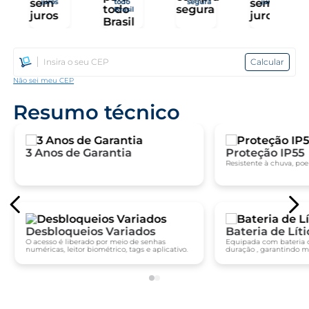
juros
todo
segura
juros
Brasil
Calcular
Não sei meu CEP
Resumo técnico
3 Anos de Garantia
Proteção IP55
Resistente à chuva, poe
Desbloqueios Variados
Bateria de Líti
O acesso é liberado por meio de senhas
Equipada com bateria d
numéricas, leitor biométrico, tags e aplicativo.
duração , garantindo 