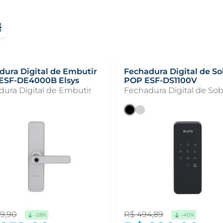
dura Digital de Embutir
Fechadura Digital de S
 ESF-DE4000B Elsys
POP ESF-DS1100V
ura Digital de Embutir
Fechadura Digital de So
99
,
90
R$
494
,
89
-
28%
-
40%