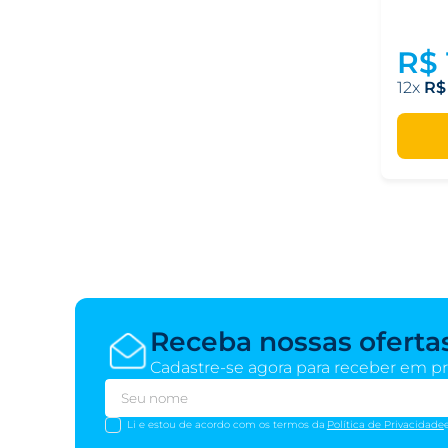
R$
12
R$
Receba nossas oferta
Cadastre-se agora para receber em pr
Li e estou de acordo com os termos da
Política de Privacidade