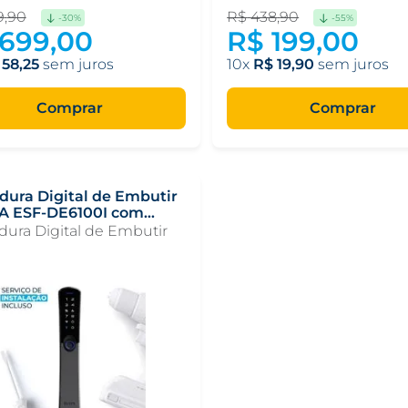
9
,
90
R$
438
,
90
-
30%
-
55%
699
,
00
R$
199
,
00
58
,
25
10
R$
19
,
90
Comprar
Comprar
dura Digital de Embutir
 ESF-DE6100I com
ação
ura Digital de Embutir