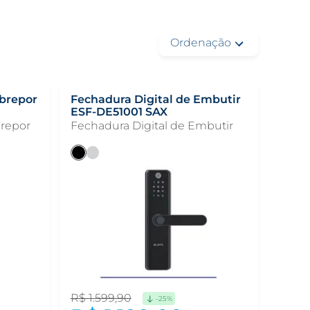
obrepor
Fechadura Digital de Embutir
ESF-DE51001 SAX
brepor
Fechadura Digital de Embutir
R$
1
.
599
,
90
-
25%