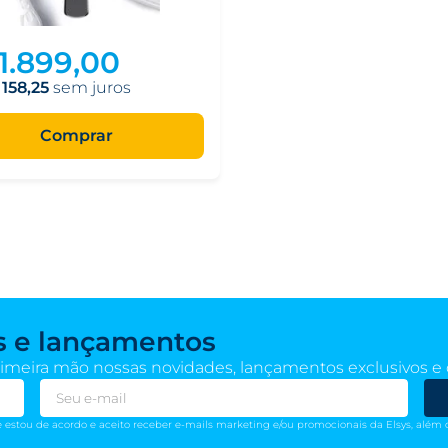
1
.
899
,
00
158
,
25
Comprar
s e lançamentos
imeira mão nossas novidades, lançamentos exclusivos e o
e estou de acordo e aceito receber e-mails marketing e/ou promocionais da Elsys, al