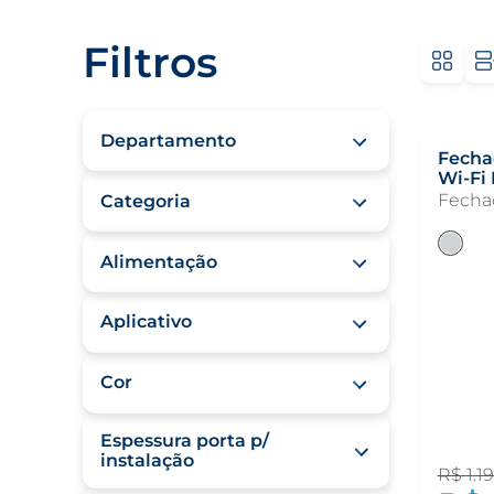
Filtros
Departamento
Fecha
Wi-Fi
FECHADURAS DIGITAIS
Fechad
Categoria
Fechaduras Digitais de
Alimentação
Embutir
Fechaduras Digitais de
4 Pilhas Alcalinas AA
Sobrepor
Aplicativo
Bateria de Lítio
3000mAh
Sim
4 Pilhas Alcalinas AAA
Cor
Não
Preta
Espessura porta p/
Prata
instalação
R$
1
.
1