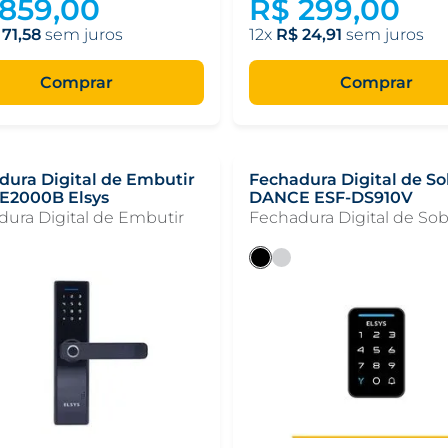
859
,
00
R$
299
,
00
71
,
58
12
R$
24
,
91
Comprar
Comprar
dura Digital de Embutir
Fechadura Digital de S
ESF-DE2000B Elsys
DANCE ESF-DS910V
ura Digital de Embutir
Fechadura Digital de So