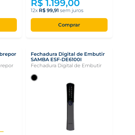
R$
1
.
199
,
00
12
R$
99
,
91
Comprar
obrepor
Fechadura Digital de Embutir
SAMBA ESF-DE6100I
brepor
Fechadura Digital de Embutir