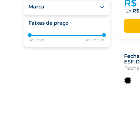
R$
Portas de 35mm a
Marca
50mm
12
R$
30-80mm de Espessura
Elsys
Portas de 35mm a
Faixas de preço
150mm
Portas de 30 mm a 60
R$ 199,00
R$ 1.899,00
mm
Fecha
Fechad